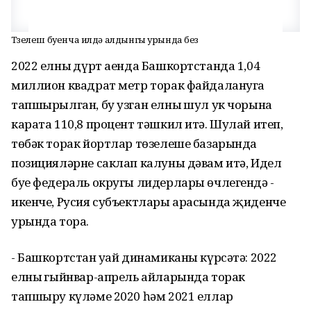
Төзелеш буенча илдә алдынгы урында без
2022 елның дүрт аенда Башкортстанда 1,04
миллион квадрат метр торак файдалануга
тапшырылган, бу узган елның шул ук чорына
карата 110,8 процент тәшкил итә. Шулай итеп,
төбәк торак йортлар төзелеше базарында
позицияләрне саклап калуны дәвам итә, Идел
буе федераль округы лидерлары өчлегендә -
икенче, Русия субъектлары арасында җиденче
урында тора.
- Башкортстан уңай динамиканы күрсәтә: 2022
елның гыйнвар-апрель айларында торак
тапшыру күләме 2020 һәм 2021 еллар