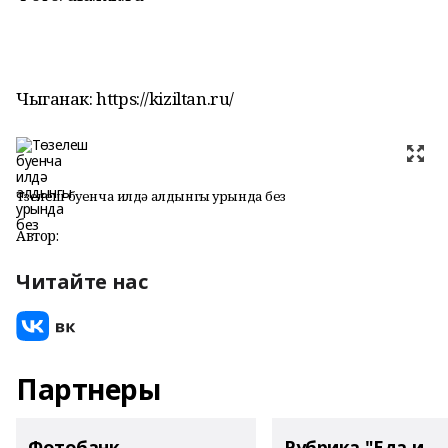
Чыганак: https://kiziltan.ru/
Төзелеш буенча илдә алдынгы урында без
Автор:
Читайте нас
Партнеры
Фотобанк
Рубрика "Еда и