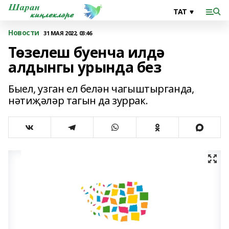
Новости
31 МАЯ 2022, 03:46
Төзелеш буенча илдә
алдынгы урында без
Быел, узган ел белән чагыштырганда,
нәтиҗәләр тагын да зуррак.