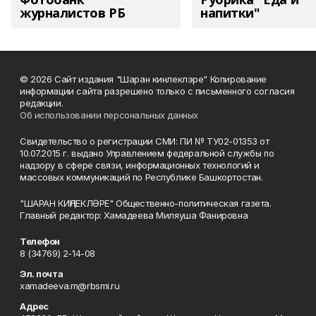
журналистов РБ
напитки"
© 2026 Сайт издания "Шаран кинлеклэре" Копирование
информации сайта разрешено только с письменного согласия
редакции.
Об использовании персональных данных
Свидетельство о регистрации СМИ: ПИ № ТУ02-01353 от
10.07.2015 г. выдано Управлением федеральной службы по
надзору в сфере связи, информационных технологий и
массовых коммуникаций по Республике Башкортостан.
"ШАРАН КИҢЛЕКЛӘРЕ" Общественно-политическая газета.
Главный редактор: Хамадеева Миляуша Фанировна
Телефон
8 (34769) 2-14-08
Эл. почта
xamadeeva.m@rbsmi.ru
Адрес