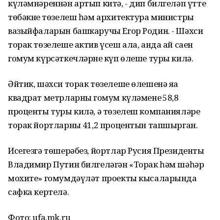
күләмнәреннән артып китә, - дип билгеләп үтте
төбәкнең төзелеш һәм архитектура министры
вазыйфаларын башкаручы Егор Родин. - Шәхси
торак төзелеше актив үсеш ала, анда ай саен
гомум күрсәткечләрнең күп өлеше туры килә.
Әйтик, шәхси торак төзелеше өлешенә яңа
квадрат метрларның гомум күләменең 58,8
проценты туры килә, ә төзелеш компанияләре
торак йортларның 41,2 процентын тапшырган.
Исегезгә төшерәбез, йортлар Русия Президенты
Владимир Путин билгеләгән «Торак һәм шәһәр
мохите» гомумдәүләт проекты кысаларында
сафка кертелә.
Фото: ufa.mk.ru